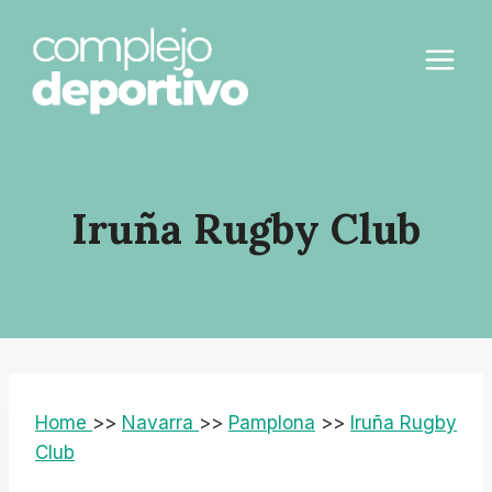
Saltar
al
contenido
Iruña Rugby Club
Home
>>
Navarra
>>
Pamplona
>>
Iruña Rugby
Club