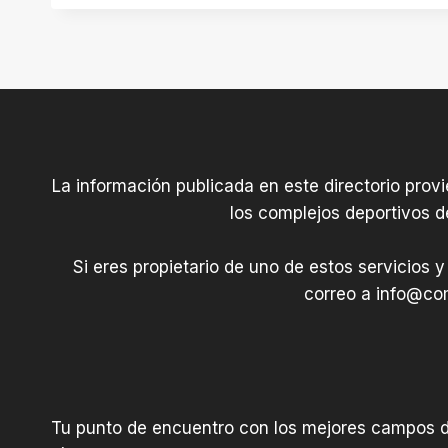
s
e
n
E
s
t
La información publicada en este directorio prov
e
los complejos deportivos d
l
l
Si eres propietario de uno de estos servicios y
a
correo a
info@com
Tu punto de encuentro con los mejores campos 