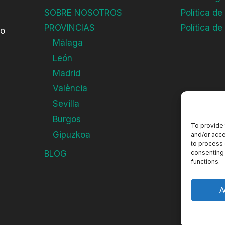
SOBRE NOSOTROS
Política de
PROVINCIAS
Política de
do
Málaga
León
Madrid
València
Sevilla
Burgos
To provide 
Gipuzkoa
and/or acce
to process 
consenting 
BLOG
functions.
A