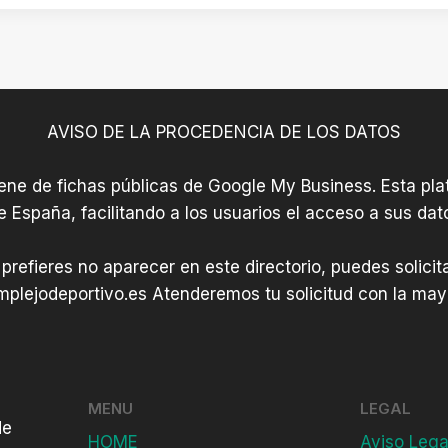
s
s
e
e
n
n
A
N
AVISO DE LA PROCEDENCIA DE LOS DATOS
r
o
a
á
iene de fichas públicas de Google My Business. Esta plat
n
i
e España, facilitando a los usuarios el acceso a sus dat
g
n
u
 prefieres no aparecer en este directorio, puedes solici
r
plejodeportivo.es
Atenderemos tu solicitud con la mayo
e
n
MENU
LEGAL
de
HOME
Aviso Lega