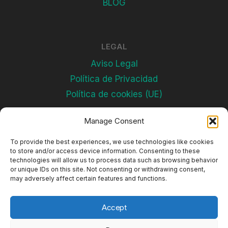
BLOG
LEGAL
Aviso Legal
Política de Privacidad
Política de cookies (UE)
Manage Consent
Subscríbete
To provide the best experiences, we use technologies like cookies
to store and/or access device information. Consenting to these
technologies will allow us to process data such as browsing behavior
or unique IDs on this site. Not consenting or withdrawing consent,
may adversely affect certain features and functions.
Accept