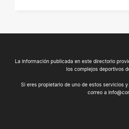
o
s
e
n
C
u
e
La información publicada en este directorio prov
s
los complejos deportivos d
t
a
Si eres propietario de uno de estos servicios y
B
correo a
info@com
l
a
n
c
a