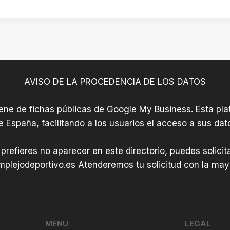
o
o
s
s
e
e
n
n
Z
L
a
AVISO DE LA PROCEDENCIA DE LOS DATOS
l
r
a
a
iene de fichas públicas de Google My Business. Esta plat
n
n
e España, facilitando a los usuarios el acceso a sus dat
o
d
d
o
 prefieres no aparecer en este directorio, puedes solici
e
n
plejodeportivo.es
Atenderemos tu solicitud con la mayo
B
a
r
u
j
a
MENU
LEGAL