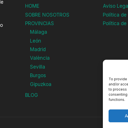
de
s
HOME
Aviso Lega
SOBRE NOSOTROS
Política de
PROVINCIAS
Política de
do
Málaga
León
Madrid
València
Sevilla
Burgos
To provide 
Gipuzkoa
and/or acce
to process 
consenting 
BLOG
functions.
A