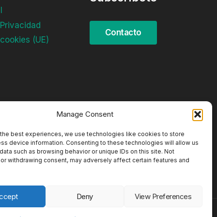
l
 Privacidad
 cookies (UE)
Manage Consent
the best experiences, we use technologies like cookies to store
ss device information. Consenting to these technologies will allow us
data such as browsing behavior or unique IDs on this site. Not
or withdrawing consent, may adversely affect certain features and
ccept
Deny
View Preferences