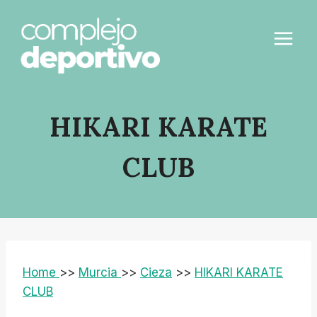
Saltar
al
contenido
HIKARI KARATE
CLUB
Home
>>
Murcia
>>
Cieza
>>
HIKARI KARATE
CLUB