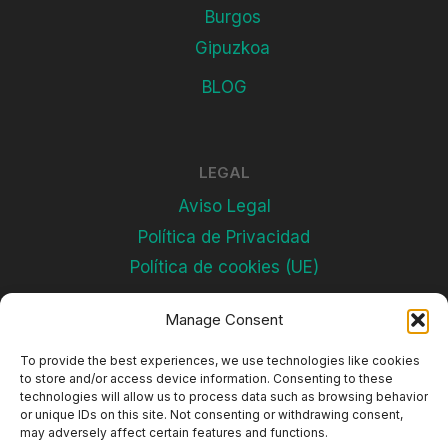
Burgos
Gipuzkoa
BLOG
LEGAL
Aviso Legal
Política de Privacidad
Política de cookies (UE)
Manage Consent
Subscríbete
To provide the best experiences, we use technologies like cookies
to store and/or access device information. Consenting to these
technologies will allow us to process data such as browsing behavior
or unique IDs on this site. Not consenting or withdrawing consent,
may adversely affect certain features and functions.