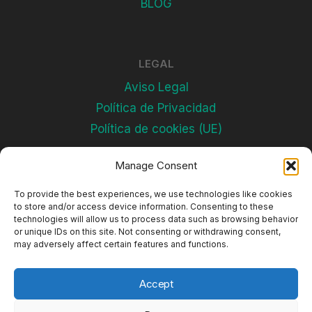
BLOG
LEGAL
Aviso Legal
Política de Privacidad
Política de cookies (UE)
Manage Consent
Subscríbete
To provide the best experiences, we use technologies like cookies
to store and/or access device information. Consenting to these
technologies will allow us to process data such as browsing behavior
or unique IDs on this site. Not consenting or withdrawing consent,
may adversely affect certain features and functions.
Accept