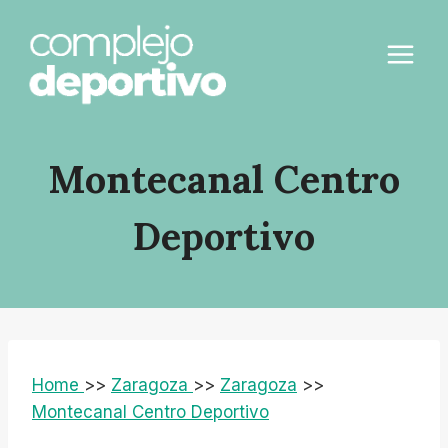
Saltar
al
contenido
Montecanal Centro
Deportivo
Home
>>
Zaragoza
>>
Zaragoza
>>
Montecanal Centro Deportivo