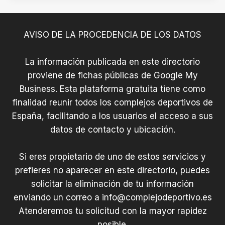
e
s
D
AVISO DE LA PROCEDENCIA DE LOS DATOS
e
p
La información publicada en este directorio
o
proviene de fichas públicas de Google My
r
t
Business. Esta plataforma gratuita tiene como
i
finalidad reunir todos los complejos deportivos de
v
España, facilitando a los usuarios el acceso a sus
a
datos de contacto y ubicación.
s
Si eres propietario de uno de estos servicios y
prefieres no aparecer en este directorio, puedes
solicitar la eliminación de tu información
enviando un correo a
info@complejodeportivo.es
Atenderemos tu solicitud con la mayor rapidez
posible.