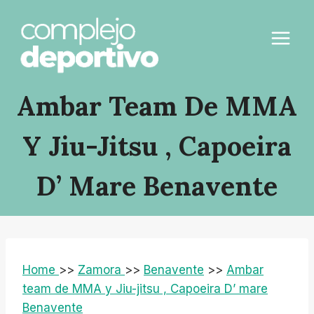
Saltar
al
contenido
Ambar Team De MMA
Y Jiu-Jitsu , Capoeira
D’ Mare Benavente
Home
>>
Zamora
>>
Benavente
>>
Ambar
team de MMA y Jiu-jitsu , Capoeira D’ mare
Benavente