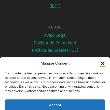
BLOG
LEGAL
Aviso Legal
Política de Privacidad
Política de cookies (UE)
Manage Consent
Subscríbete
To provide the best experiences, we use technologies like cookies
to store and/or access device information. Consenting to these
technologies will allow us to process data such as browsing behavior
or unique IDs on this site. Not consenting or withdrawing consent,
may adversely affect certain features and functions.
Accept