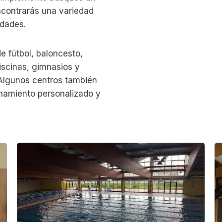
encontrarás una variedad
idades.
e fútbol, baloncesto,
piscinas, gimnasios y
. Algunos centros también
enamiento personalizado y
P
G
i
i
s
m
c
n
i
a
n
s