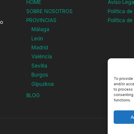
HOME
Aviso Lega
SOBRE NOSOTROS
Política de
PROVINCIAS
Política de
do
Málaga
León
Madrid
València
Sevilla
Burgos
To provide 
Gipuzkoa
and/or acce
to process 
consenting 
BLOG
functions.
A