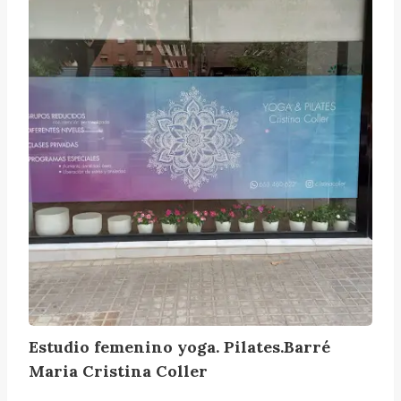
s
t
u
d
i
o
f
e
m
e
n
i
n
o
y
o
Estudio femenino yoga. Pilates.Barré
g
Maria Cristina Coller
a
.