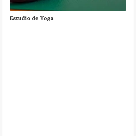
Y
o
g
Estudio de Yoga
a