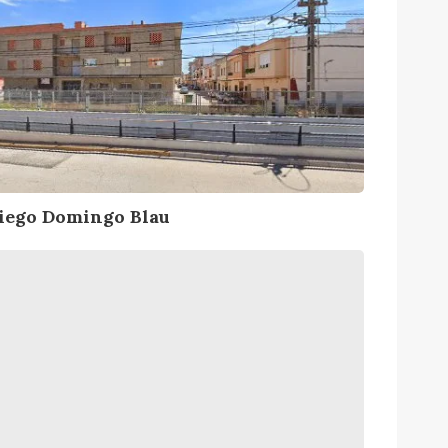
W
iego Domingo Blau