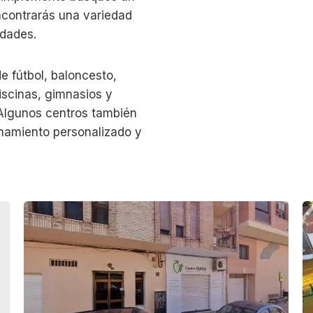
encontrarás una variedad
idades.
e fútbol, baloncesto,
piscinas, gimnasios y
. Algunos centros también
enamiento personalizado y
C
P
e
a
n
r
t
k
r
o
e
u