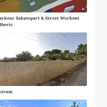
arkour Sakatepart & Street Workout
lberic
terum