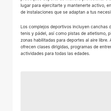
lugar para ejercitarte y mantenerte activo, 
de instalaciones que se adaptan a tus neces
Los complejos deportivos incluyen canchas d
tenis y pádel, así como pistas de atletismo, 
zonas habilitadas para deportes al aire libre
ofrecen clases dirigidas, programas de entr
actividades para todas las edades.
I
r
o
n
g
y