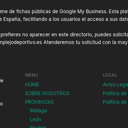
o
»
iene de fichas públicas de Google My Business. Esta plat
r
A
e España, facilitando a los usuarios el acceso a sus dat
»
l
–
b
 prefieres no aparecer en este directorio, puedes solici
V
e
plejodeportivo.es
Atenderemos tu solicitud con la mayo
i
r
c
i
e
c
n
t
MENU
LEGAL
de
A
HOME
Aviso Lega
l
SOBRE NOSOTROS
Política de
i
PROVINCIAS
Política de
do
a
Málaga
g
León
a