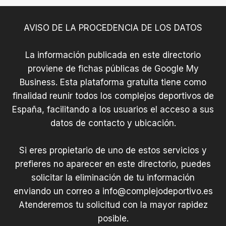
–
M
AVISO DE LA PROCEDENCIA DE LOS DATOS
a
d
La información publicada en este directorio
r
i
proviene de fichas públicas de Google My
d
Business. Esta plataforma gratuita tiene como
e
finalidad reunir todos los complejos deportivos de
j
España, facilitando a los usuarios el acceso a sus
o
datos de contacto y ubicación.
s
Si eres propietario de uno de estos servicios y
prefieres no aparecer en este directorio, puedes
solicitar la eliminación de tu información
enviando un correo a
info@complejodeportivo.es
Atenderemos tu solicitud con la mayor rapidez
posible.