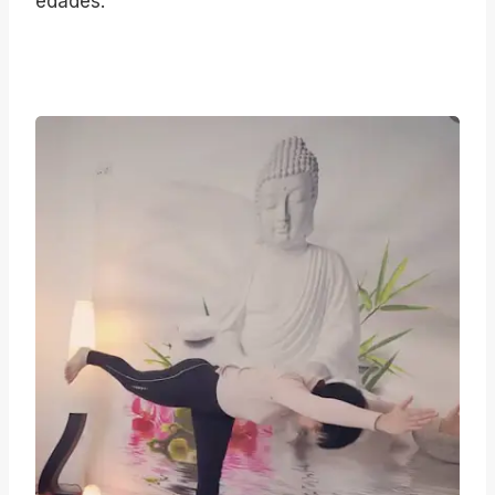
edades.
C
O
N
E
X
Y
O
G
A
S
T
U
D
I