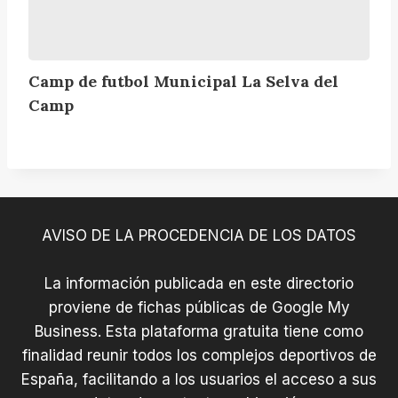
u
n
i
c
Camp de futbol Municipal La Selva del
i
Camp
p
a
l
L
a
S
AVISO DE LA PROCEDENCIA DE LOS DATOS
e
l
v
La información publicada en este directorio
a
proviene de fichas públicas de Google My
d
Business. Esta plataforma gratuita tiene como
e
finalidad reunir todos los complejos deportivos de
l
España, facilitando a los usuarios el acceso a sus
C