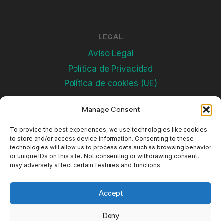
LEGAL
Aviso Legal
Política de Privacidad
Política de cookies (UE)
Manage Consent
Subscríbete
To provide the best experiences, we use technologies like cookies
to store and/or access device information. Consenting to these
technologies will allow us to process data such as browsing behavior
or unique IDs on this site. Not consenting or withdrawing consent,
may adversely affect certain features and functions.
Accept
Deny