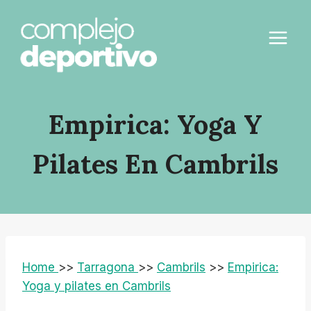
Saltar
al
contenido
Empirica: Yoga Y
Pilates En Cambrils
Home
>>
Tarragona
>>
Cambrils
>>
Empirica:
Yoga y pilates en Cambrils