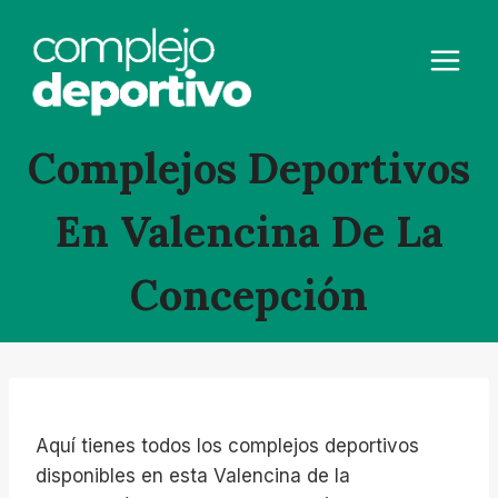
Saltar
al
contenido
Complejos Deportivos
En Valencina De La
Concepción
Aquí tienes todos los complejos deportivos
disponibles en esta Valencina de la