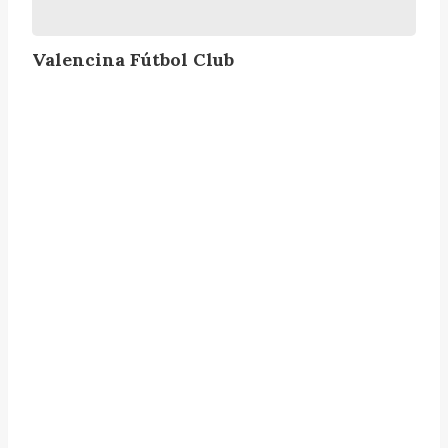
C
l
Valencina Fútbol Club
u
b