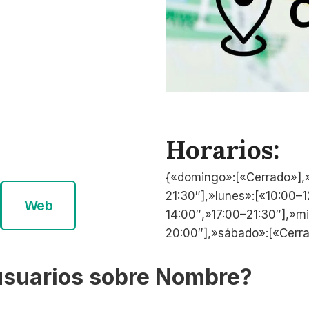
Horarios:
{«domingo»:[«Cerrado»],»
21:30″],»lunes»:[«10:00–
Web
14:00″,»17:00–21:30″],»m
20:00″],»sábado»:[«Cerra
usuarios sobre Nombre?