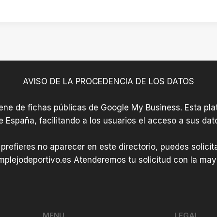
a
B
F
o
i
r
t
j
n
a
e
»
AVISO DE LA PROCEDENCIA DE LOS DATOS
s
s
iene de fichas públicas de Google My Business. Esta plat
e España, facilitando a los usuarios el acceso a sus dat
 prefieres no aparecer en este directorio, puedes solici
plejodeportivo.es
Atenderemos tu solicitud con la mayo
MENU
LEGAL