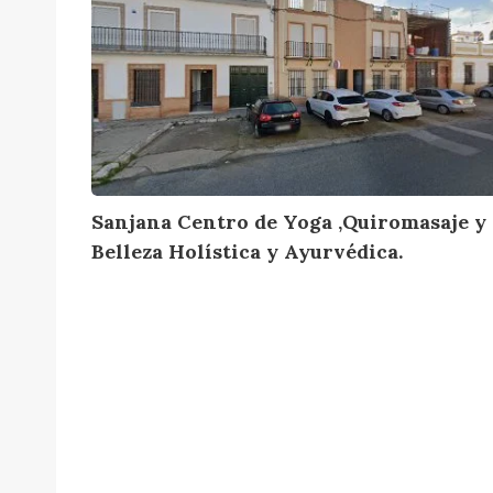
n
j
a
n
a
C
e
Sanjana Centro de Yoga ,Quiromasaje y
n
Belleza Holística y Ayurvédica.
t
r
o
d
e
Y
o
g