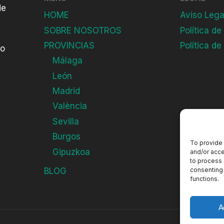
de
HOME
Aviso Lega
SOBRE NOSOTROS
Política de
PROVINCIAS
Política de
do
Málaga
León
Madrid
València
Sevilla
Burgos
To provide 
Gipuzkoa
and/or acce
to process 
consenting 
BLOG
functions.
A