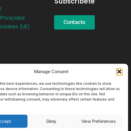
Subscríbete
l
 Privacidad
 cookies (UE)
Manage Consent
the best experiences, we use technologies like cookies to store
ss device information. Consenting to these technologies will allow us
data such as browsing behavior or unique IDs on this site. Not
or withdrawing consent, may adversely affect certain features and
ccept
Deny
View Preferences