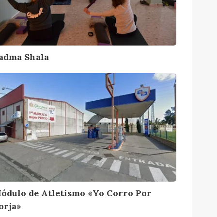
adma Shala
M
ódulo de Atletismo «Yo Corro Por
orja»