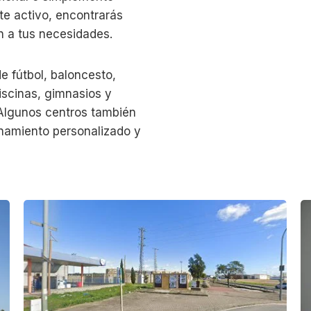
te activo, encontrarás
n a tus necesidades.
e fútbol, baloncesto,
piscinas, gimnasios y
. Algunos centros también
enamiento personalizado y
C
P
a
a
m
d
p
m
o
a
f
S