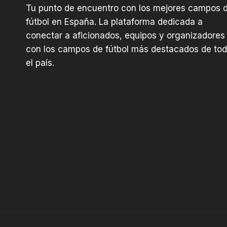
l
Tu punto de encuentro con los mejores campos 
e
fútbol en España. La plataforma dedicada a
z
conectar a aficionados, equipos y organizadores
a
con los campos de fútbol más destacados de to
H
el país.
o
l
í
s
t
i
c
a
y
A
y
u