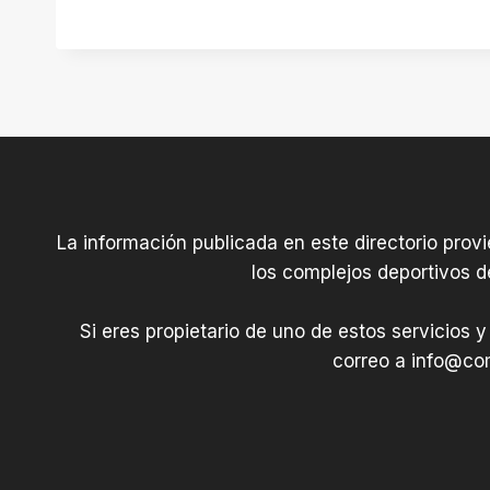
a
,
Q
u
i
r
o
m
a
La información publicada en este directorio prov
s
los complejos deportivos d
a
j
Si eres propietario de uno de estos servicios y
e
correo a
info@com
y
B
e
l