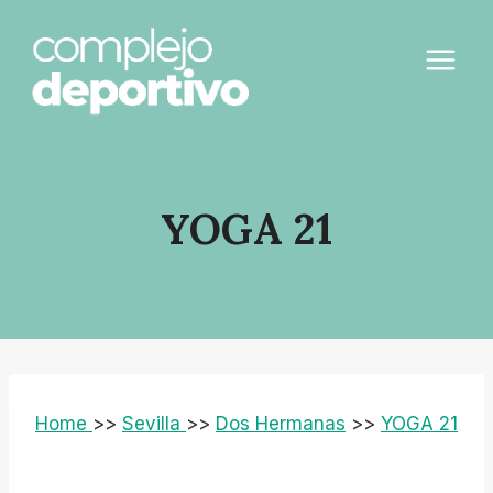
Saltar
al
contenido
YOGA 21
Home
>>
Sevilla
>>
Dos Hermanas
>>
YOGA 21