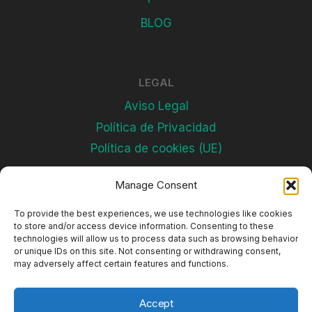
BLOG
LEGAL
Aviso Legal
Política de Privacidad
Política de cookies (UE)
Manage Consent
Subscríbete
To provide the best experiences, we use technologies like cookies
to store and/or access device information. Consenting to these
technologies will allow us to process data such as browsing behavior
or unique IDs on this site. Not consenting or withdrawing consent,
may adversely affect certain features and functions.
Accept