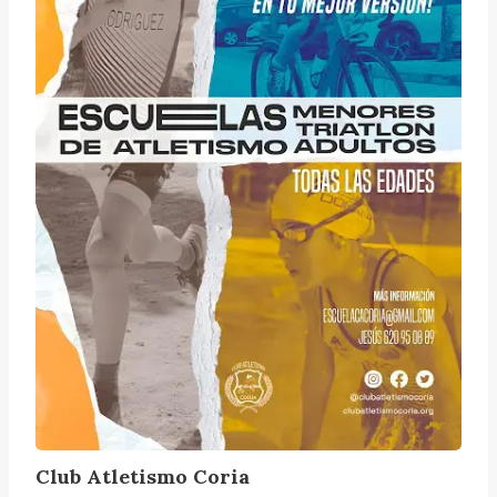
l
e
t
i
s
m
o
C
o
r
i
a
Club Atletismo Coria