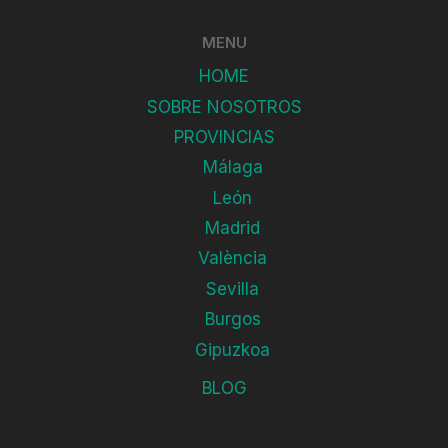
d
MENU
e
B
HOME
o
SOBRE NOSOTROS
l
PROVINCIAS
a
ñ
Málaga
o
León
s
Madrid
d
València
e
C
Sevilla
a
Burgos
l
Gipuzkoa
a
t
BLOG
r
a