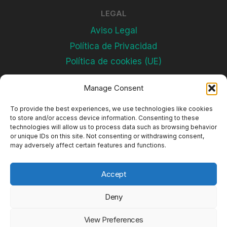
v
LEGAL
a
.
Aviso Legal
Política de Privacidad
Política de cookies (UE)
Manage Consent
Subscríbete
To provide the best experiences, we use technologies like cookies
to store and/or access device information. Consenting to these
technologies will allow us to process data such as browsing behavior
or unique IDs on this site. Not consenting or withdrawing consent,
may adversely affect certain features and functions.
Accept
Deny
© 2026 Complejos Deportivos
View Preferences