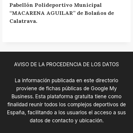
o
Pabellón Polideportivo Municipal
a
l
ñ
“MACARENA AGUILAR” de Bolaños de
i
o
Calatrava.
d
s
e
d
p
e
o
C
r
a
t
l
AVISO DE LA PROCEDENCIA DE LOS DATOS
i
a
v
t
o
La información publicada en este directorio
r
M
proviene de fichas públicas de Google My
a
u
Business. Esta plataforma gratuita tiene como
v
n
finalidad reunir todos los complejos deportivos de
a
i
España, facilitando a los usuarios el acceso a sus
c
datos de contacto y ubicación.
i
p