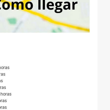
horas
ras
as
oras
 horas
oras
oras