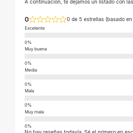
A continuación, te dejamos un listado con la
0
0 de 5 estrellas (basado en
Excelente
Muy buena
Media
Mala
Muy mala
No hay reseñas todavía. Sé el primero en escr