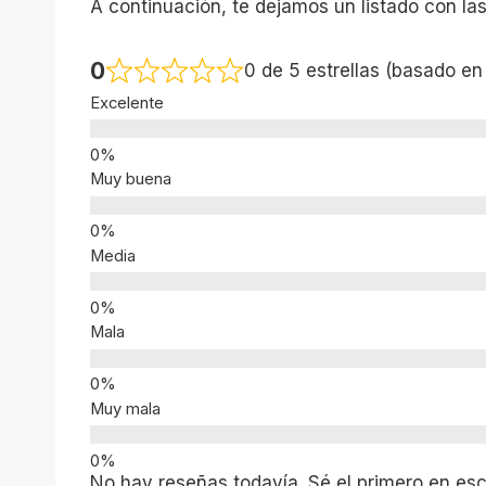
A continuación, te dejamos un listado con la
0
0 de 5 estrellas (basado en
Excelente
Muy buena
Media
Mala
Muy mala
No hay reseñas todavía. Sé el primero en escr