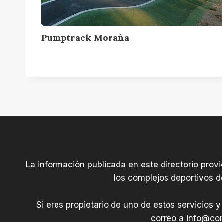
a
c
k
Pumptrack Moraña
M
o
r
a
ñ
a
La información publicada en este directorio prov
los complejos deportivos d
Si eres propietario de uno de estos servicios y
correo a
info@com