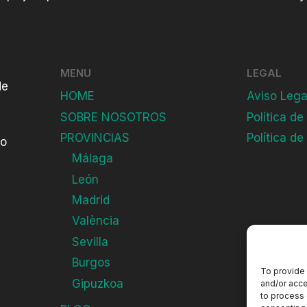
MENU
LEGAL
de
HOME
Aviso Lega
SOBRE NOSOTROS
Política de
PROVINCIAS
Política de
do
Málaga
León
Madrid
València
Sevilla
Burgos
To provide 
Gipuzkoa
and/or acce
to process 