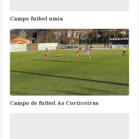
Campo futbol umia
C
a
m
p
o
d
e
f
u
t
Campo de futbol As Corticeiras
b
o
P
l
a
A
b
s