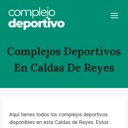
Saltar
al
contenido
Complejos Deportivos
En Caldas De Reyes
Aquí tienes todos los complejos deportivos
disponibles en esta Caldas de Reyes. Estos