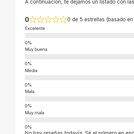
A continuación, te dejamos un listado con la
0
0 de 5 estrellas (basado en
Excelente
Muy buena
Media
Mala
Muy mala
No hay reseñas todavía. Sé el primero en escr