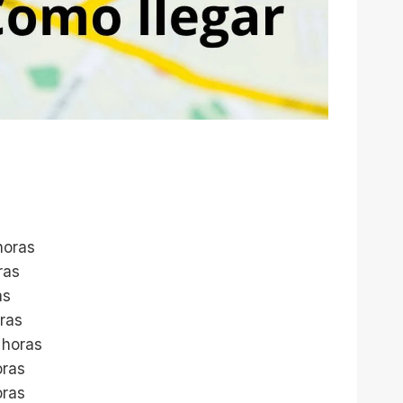
horas
ras
as
oras
 horas
oras
oras