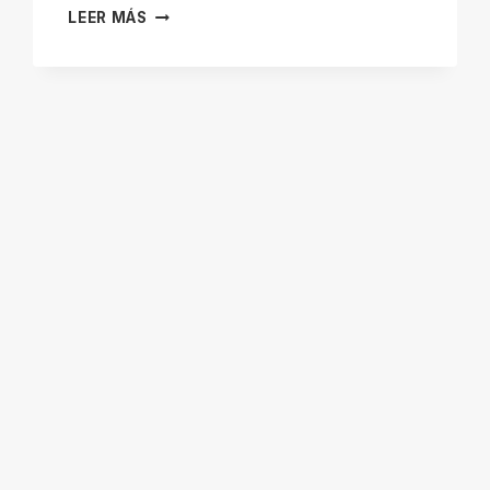
GIMNASIO
LEER MÁS
EN
VILLAVICIOSA
DE
ODÓN
–
MUSCULACIÓN
–
CROSS
TRAINING
–
BOXEO
–
PILATES
–
YOGA
–
ESC
SPORT
CENTER