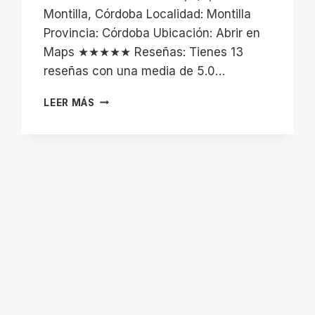
Montilla, Córdoba Localidad: Montilla
Provincia: Córdoba Ubicación: Abrir en
Maps ★★★★★ Reseñas: Tienes 13
reseñas con una media de 5.0…
ATLAS
LEER MÁS
MONTILLA.
CENTRO
DEPORTIVO,
TIENDA
DE
SUPLEMENTACIÓN
Y
ROPA
DEPORTIVA.