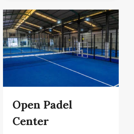
–
FÚTBOL
SALA,
BASKET
Y
TENIS
Open Padel
Center