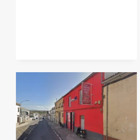
«EL
MOLINILLO»