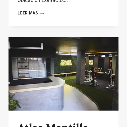
Ubicación Contacto:…
PABELLÓN
LEER MÁS
DE
DEPORTES
–
SERVICIO
MUNICIPAL
DE
DEPORTES