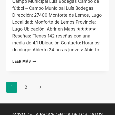
Campo Municipal Luís Bodegas Campo de
fútbol – Campo Municipal Luís Bodegas
Dirección: 27400 Monforte de Lemos, Lugo
Localidad: Monforte de Lemos Provincia:
Lugo Ubicación: Abrir en Maps ★★★★★
Reseñas: Tienes 142 reseñas con una
media de 4.1 Ubicación Contacto: Horarios:
domingo: Abierto 24 horas jueves: Abierto…
CAMPO
LEER MÁS
MUNICIPAL
LUÍS
BODEGAS
Navegación
Siguiente
1
2
De
página
Página
AVISO DE LA PROCEDENCIA DE LOS DATOS