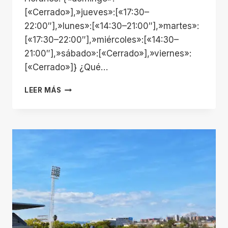
[«Cerrado»],»jueves»:[«17:30–
22:00″],»lunes»:[«14:30–21:00″],»martes»:
[«17:30–22:00″],»miércoles»:[«14:30–
21:00″],»sábado»:[«Cerrado»],»viernes»:
[«Cerrado»]} ¿Qué…
CENTRO
LEER MÁS
YOGA
CAN
SERRA