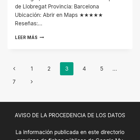
de Llobregat Provincia: Barcelona
Ubicación: Abrir en Maps ★★★★★
Reseñas:…
SACBÉ
LEER MÁS
YOGA
–
CIUDAD
DE
Navegación
Página
1
2
3
4
5
…
LA
JUSTICIA,
De
anterior
Siguiente
7
HOSPITALET
DE
página
Página
LLOBREGAT
AVISO DE LA PROCEDENCIA DE LOS DATOS
La información publicada en este directorio