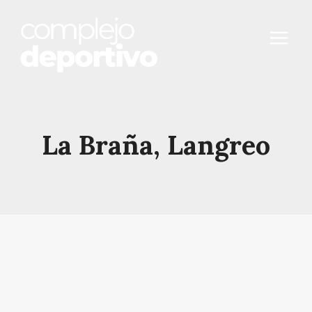
Saltar
al
contenido
La Braña, Langreo