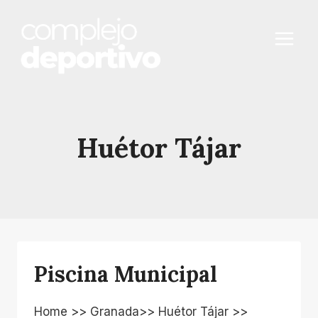
Saltar
al
contenido
Huétor Tájar
Piscina Municipal
Home >> Granada>> Huétor Tájar >>