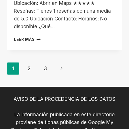
Ubicación: Abrir en Maps ★★★★★
Reseñas: Tienes 1 reseñas con una media
de 5.0 Ubicación Contacto: Horarios: No
disponible ¿Qué…
CLUB
LEER MÁS
DE
AJEDREZ
PONIENTE
GRANADINO
Navegación
Siguiente
1
2
3
De
página
Página
AVISO DE LA PROCEDENCIA DE LOS DATOS
La información publicada en este directorio
proviene de fichas públicas de Google My