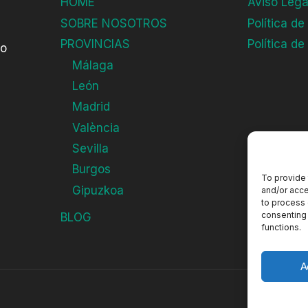
HOME
Aviso Lega
SOBRE NOSOTROS
Política de
PROVINCIAS
Política de
do
Málaga
León
Madrid
València
Sevilla
Burgos
To provide 
Gipuzkoa
and/or acce
to process 
consenting 
BLOG
functions.
A