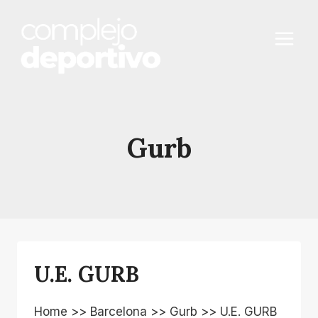
Saltar
al
contenido
Gurb
U.E. GURB
Home >> Barcelona >> Gurb >> U.E. GURB