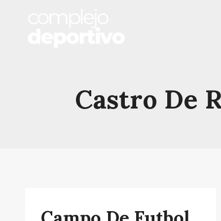
Saltar
al
contenido
Castro De R
Campo De Futbol