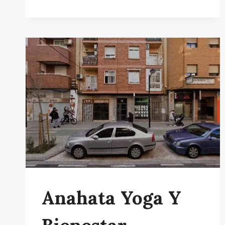
SERENA
(
CENTRO
DE
YOGA,
MEDITACIÓN
Y
CRECIMIENTO
PERSONAL)
Anahata Yoga Y