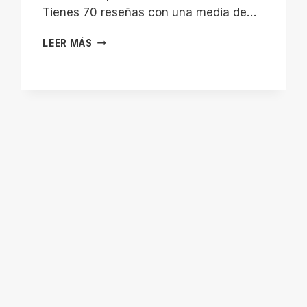
Tienes 70 reseñas con una media de…
ESENCIAS
LEER MÁS
ZAHRAA
|
DANZA,
YOGA,
MEDITACIÓN,
Y
BIENESTAR
EN
ALBACETE