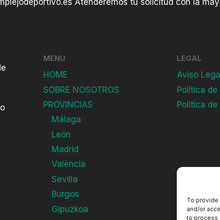
plejodeportivo.es
Atenderemos tu solicitud con la mayo
MENU
LEGAL
de
HOME
Aviso Lega
SOBRE NOSOTROS
Política de
PROVINCIAS
Política de
do
Málaga
León
Madrid
València
Sevilla
Burgos
To provide 
Gipuzkoa
and/or acce
to process 