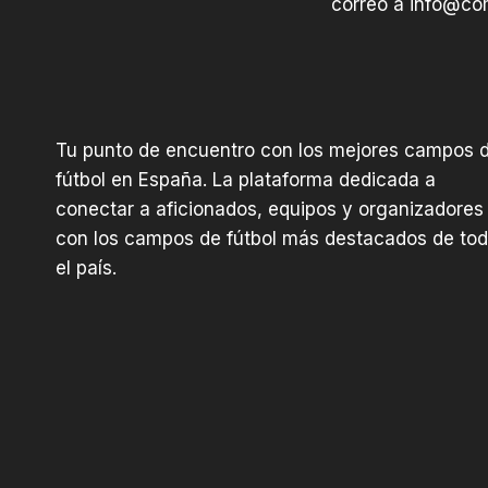
correo a
info@com
d
e
V
a
l
Tu punto de encuentro con los mejores campos 
d
fútbol en España. La plataforma dedicada a
e
conectar a aficionados, equipos y organizadores
p
con los campos de fútbol más destacados de to
e
el país.
r
o