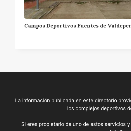
D
e
p
Campos Deportivos Fuentes de Valdepe
o
r
t
i
v
o
s
F
u
e
La información publicada en este directorio prov
n
los complejos deportivos d
t
e
Si eres propietario de uno de estos servicios y
s