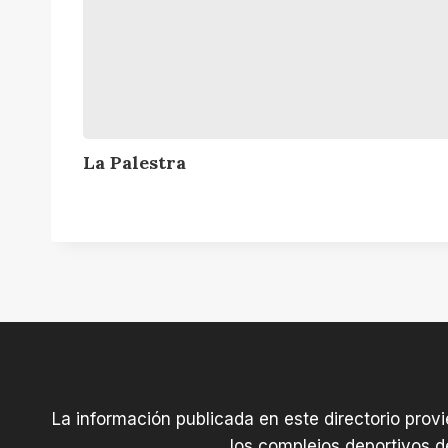
a
La Palestra
La información publicada en este directorio prov
los complejos deportivos d