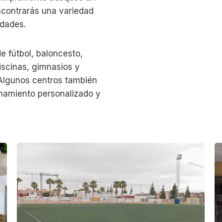
encontrarás una variedad
idades.
e fútbol, baloncesto,
piscinas, gimnasios y
. Algunos centros también
enamiento personalizado y
C
G
a
i
m
m
p
n
o
a
L
s