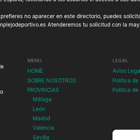
 prefieres no aparecer en este directorio, puedes solici
plejodeportivo.es
Atenderemos tu solicitud con la mayo
MENU
LEGAL
de
HOME
Aviso Lega
SOBRE NOSOTROS
Política de
PROVINCIAS
Política de
do
Málaga
León
Madrid
València
Sevilla