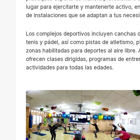
lugar para ejercitarte y mantenerte activo, 
de instalaciones que se adaptan a tus neces
Los complejos deportivos incluyen canchas d
tenis y pádel, así como pistas de atletismo, 
zonas habilitadas para deportes al aire libre
ofrecen clases dirigidas, programas de entr
actividades para todas las edades.
T
u
E
q
u
i