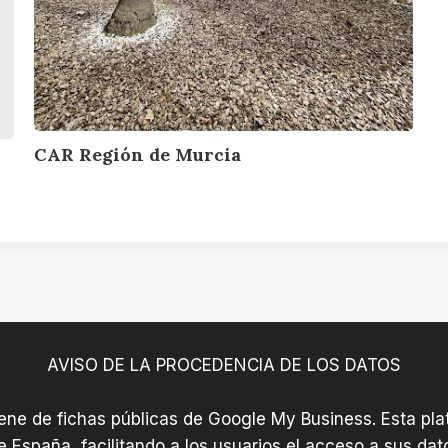
s
c
l
L
i
e
o
a
r
s
a
A
l
CAR Región de Murcia
c
á
z
a
r
e
s
AVISO DE LA PROCEDENCIA DE LOS DATOS
iene de fichas públicas de Google My Business. Esta plat
e España, facilitando a los usuarios el acceso a sus dat