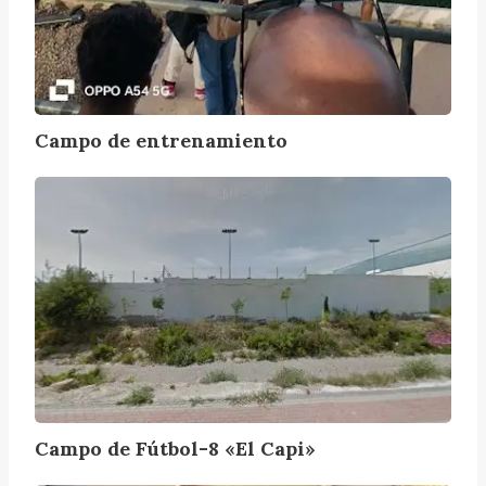
Campo de entrenamiento
C
a
m
p
o
d
e
F
ú
t
Campo de Fútbol-8 «El Capi»
b
o