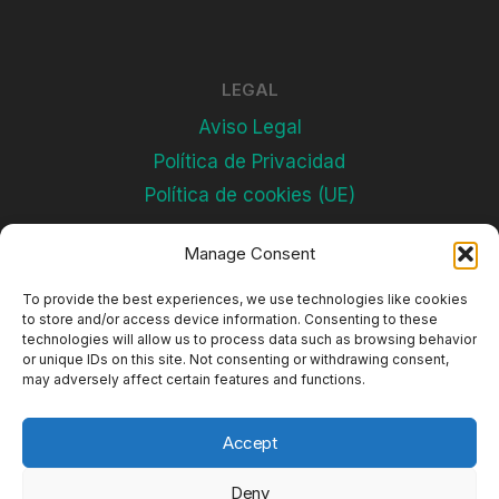
LEGAL
Aviso Legal
Política de Privacidad
Política de cookies (UE)
Manage Consent
Subscríbete
To provide the best experiences, we use technologies like cookies
to store and/or access device information. Consenting to these
technologies will allow us to process data such as browsing behavior
or unique IDs on this site. Not consenting or withdrawing consent,
may adversely affect certain features and functions.
Accept
Deny