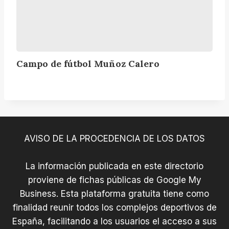
l
M
u
ñ
o
Campo de fútbol Muñoz Calero
z
C
a
l
e
r
AVISO DE LA PROCEDENCIA DE LOS DATOS
o
La información publicada en este directorio
proviene de fichas públicas de Google My
Business. Esta plataforma gratuita tiene como
finalidad reunir todos los complejos deportivos de
España, facilitando a los usuarios el acceso a sus