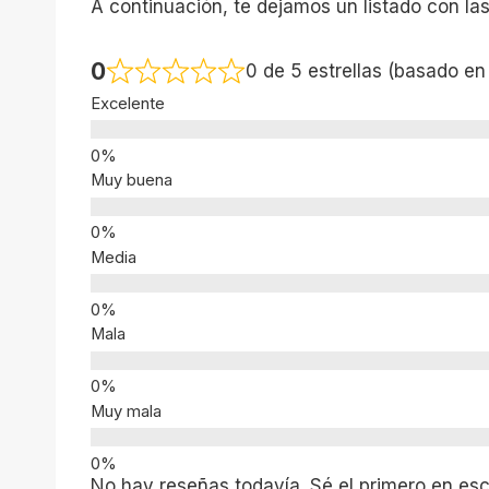
A continuación, te dejamos un listado con la
0
0 de 5 estrellas (basado en
Excelente
Muy buena
Media
Mala
Muy mala
No hay reseñas todavía. Sé el primero en escr