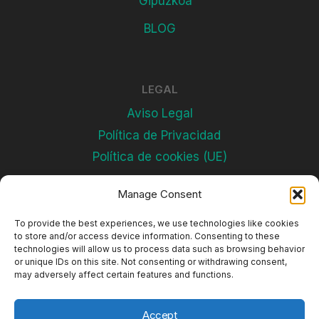
Gipuzkoa
BLOG
LEGAL
Aviso Legal
Política de Privacidad
Política de cookies (UE)
Manage Consent
Subscríbete
To provide the best experiences, we use technologies like cookies
to store and/or access device information. Consenting to these
technologies will allow us to process data such as browsing behavior
or unique IDs on this site. Not consenting or withdrawing consent,
may adversely affect certain features and functions.
Accept