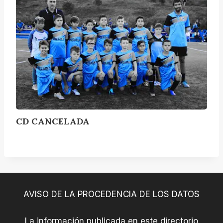
n
C
t
A
e
N
r
C
E
L
A
D
A
CD CANCELADA
AVISO DE LA PROCEDENCIA DE LOS DATOS
La información publicada en este directorio