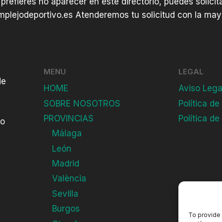
 prefieres no aparecer en este directorio, puedes solici
plejodeportivo.es
Atenderemos tu solicitud con la mayo
MENU
LEGAL
de
HOME
Aviso Lega
SOBRE NOSOTROS
Política de
PROVINCIAS
Política de
do
Málaga
León
Madrid
València
Sevilla
Burgos
To provide 