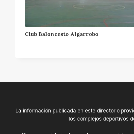
l
o
n
c
Club Baloncesto Algarrobo
e
s
t
o
A
l
g
a
r
r
La información publicada en este directorio prov
o
los complejos deportivos d
b
o