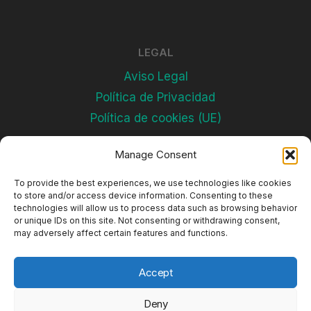
LEGAL
Aviso Legal
Política de Privacidad
Política de cookies (UE)
Manage Consent
Subscríbete
To provide the best experiences, we use technologies like cookies
to store and/or access device information. Consenting to these
technologies will allow us to process data such as browsing behavior
or unique IDs on this site. Not consenting or withdrawing consent,
may adversely affect certain features and functions.
Accept
Deny