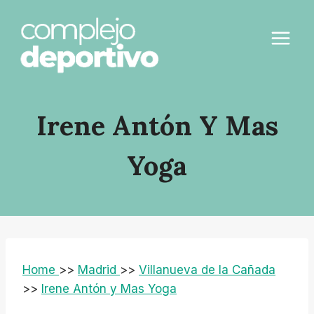
Saltar
al
contenido
Irene Antón Y Mas
Yoga
Home
>>
Madrid
>>
Villanueva de la Cañada
>>
Irene Antón y Mas Yoga