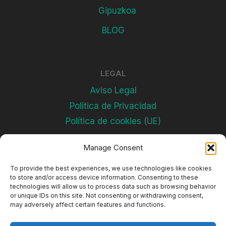
Gipuzkoa
BLOG
LEGAL
Aviso Legal
Política de Privacidad
Política de cookies (UE)
Manage Consent
Subscríbete
To provide the best experiences, we use technologies like cookies
to store and/or access device information. Consenting to these
technologies will allow us to process data such as browsing behavior
or unique IDs on this site. Not consenting or withdrawing consent,
may adversely affect certain features and functions.