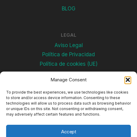
BLOG
LEGAL
Aviso Legal
Política de Privacidad
Política de cookies (UE)
Manage Consent
Subscríbete
To provide the best experiences, we use technologies like cookies
to store and/or access device information. Consenting to these
technologies will allow us to process data such as browsing behavior
or unique IDs on this site. Not consenting or withdrawing consent,
may adversely affect certain features and functions.
Accept